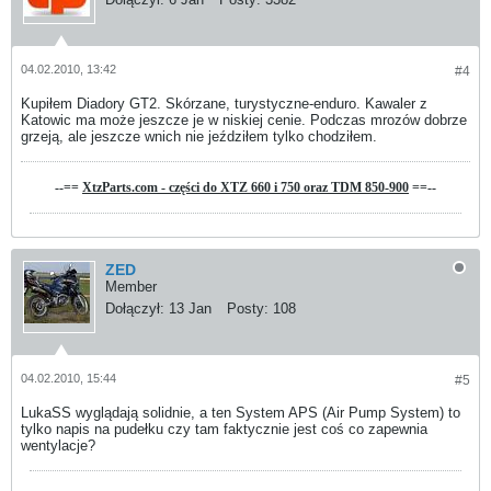
04.02.2010, 13:42
#4
Kupiłem Diadory GT2. Skórzane, turystyczne-enduro. Kawaler z
Katowic ma może jeszcze je w niskiej cenie. Podczas mrozów dobrze
grzeją, ale jeszcze wnich nie jeździłem tylko chodziłem.
--==
XtzParts.com - części do XTZ 660 i 750 oraz TDM 850-900
==--
ZED
Member
Dołączył:
13 Jan
Posty:
108
04.02.2010, 15:44
#5
LukaSS wyglądają solidnie, a ten System APS (Air Pump System) to
tylko napis na pudełku
czy tam faktycznie jest coś co zapewnia
wentylacje?