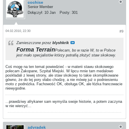
cochise
Senior Member
Dołączył:
10 Jan
Posty:
301
04.02.2010, 22:30
#9
Zamieszczone przez
blyshkrik
Forma Terrain
Polecam, bo w razie W, to w Polsce
jest mało specjalistów którzy potrafią złożyć staw skokowy.
Coś mogę na ten temat powiedzieć - w materii stawu skokowego
polecam Zakopane, Szpital Miejski. W lipcu mnie tam medalowo
poskładali z lewej strony, ale staw skokowy to takie skomplikowane
gówno, że do tej pory słabo chodzę, a nie mówię już o podniesieniu
moto z podnóżka. Fachowość OK, obsługa OK, ale łóżka francowacie
niewygodne.
...prawdziwy afrykaner sam wymyśla swoje historie, a potem zaczyna
w nie wierzyć...
advradek