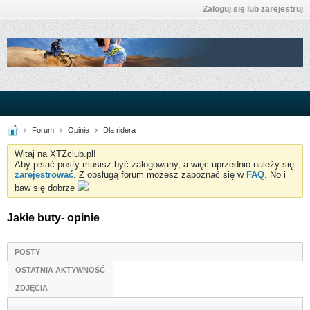
Zaloguj się lub zarejestruj
Forum
Opinie
Dla ridera
Witaj na XTZclub.pl!
Aby pisać posty musisz być zalogowany, a więc uprzednio należy się
zarejestrować
. Z obsługą forum możesz zapoznać się w
FAQ
. No i
baw się dobrze
Jakie buty- opinie
POSTY
OSTATNIA AKTYWNOŚĆ
ZDJĘCIA