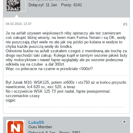
Dołączył:
11 Jan
Posty:
6141
04.02.2010, 13:37
#3
Ja na asfalt używam wojskowych niby opinaczy ale też zamierzam
coś zakupić bliżej wiosny, na teren mam Forma Terrain i są OK, wody
nie puszczają zbyt wiele no ale jak się jeździ po kolana w wodzie to
chyba każde puszczą wodę do środka.
Odnośnie butów na asfalt szukałem czegoś z membraną ale trochę za
drogo wychodzi taki zakup. Kolega kupił w tamtym sezonie jakieś buty
niby motocyklowe i nawet fajnie wyglądały ale po sezonie podeszwa
odkleiła się na czubie
a dał 300zł.
Więc co polecacie na czarne w przedziale <500zł?
Był Junak M10, WSK125, potem xt600z i xtz750 aż w końcu przyszło
nawrócenie, lc4 620 sc, exc 520, a teraz
No i oczywiście WSK 125 73' jest nadal, fajnie powspominać
szczeniackie czasy
sigpic
LukaSS
Guru Member
Dołączył:
6 Jan
Posty:
3382