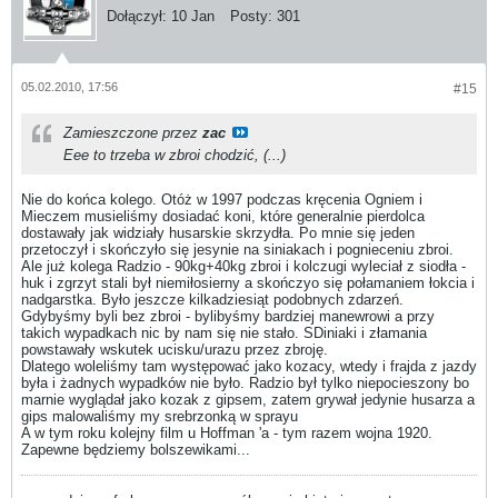
Dołączył:
10 Jan
Posty:
301
05.02.2010, 17:56
#15
Zamieszczone przez
zac
Eee to trzeba w zbroi chodzić, (...)
Nie do końca kolego. Otóż w 1997 podczas kręcenia Ogniem i
Mieczem musieliśmy dosiadać koni, które generalnie pierdolca
dostawały jak widziały husarskie skrzydła. Po mnie się jeden
przetoczył i skończyło się jesynie na siniakach i pognieceniu zbroi.
Ale już kolega Radzio - 90kg+40kg zbroi i kolczugi wyleciał z siodła -
huk i zgrzyt stali był niemiłosierny a skończyo się połamaniem łokcia i
nadgarstka. Było jeszcze kilkadziesiąt podobnych zdarzeń.
Gdybyśmy byli bez zbroi - bylibyśmy bardziej manewrowi a przy
takich wypadkach nic by nam się nie stało. SDiniaki i złamania
powstawały wskutek ucisku/urazu przez zbroję.
Dlatego woleliśmy tam występować jako kozacy, wtedy i frajda z jazdy
była i żadnych wypadków nie było. Radzio był tylko niepocieszony bo
marnie wyglądał jako kozak z gipsem, zatem grywał jedynie husarza a
gips malowaliśmy my srebrzonką w sprayu
A w tym roku kolejny film u Hoffman 'a - tym razem wojna 1920.
Zapewne będziemy bolszewikami...