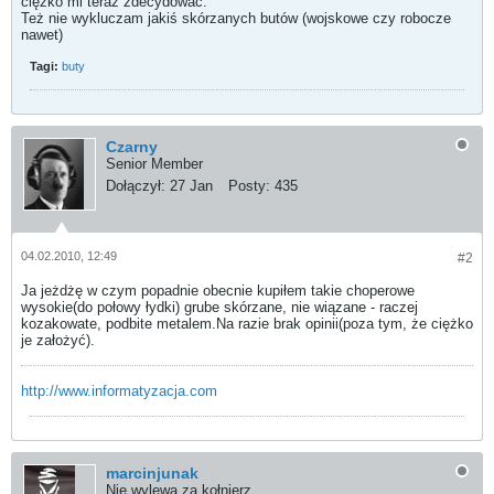
ciężko mi teraz zdecydować.
Też nie wykluczam jakiś skórzanych butów (wojskowe czy robocze
nawet)
Tagi:
buty
Czarny
Senior Member
Dołączył:
27 Jan
Posty:
435
04.02.2010, 12:49
#2
Ja jeżdżę w czym popadnie obecnie kupiłem takie choperowe
wysokie(do połowy łydki) grube skórzane, nie wiązane - raczej
kozakowate, podbite metalem.Na razie brak opinii(poza tym, że ciężko
je założyć).
http://www.informatyzacja.com
marcinjunak
Nie wylewa za kołnierz