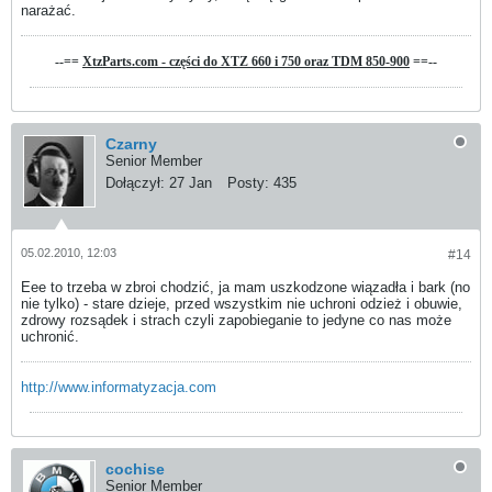
narażać.
--==
XtzParts.com - części do XTZ 660 i 750 oraz TDM 850-900
==--
Czarny
Senior Member
Dołączył:
27 Jan
Posty:
435
05.02.2010, 12:03
#14
Eee to trzeba w zbroi chodzić, ja mam uszkodzone wiązadła i bark (no
nie tylko) - stare dzieje, przed wszystkim nie uchroni odzież i obuwie,
zdrowy rozsądek i strach czyli zapobieganie to jedyne co nas może
uchronić.
http://www.informatyzacja.com
cochise
Senior Member