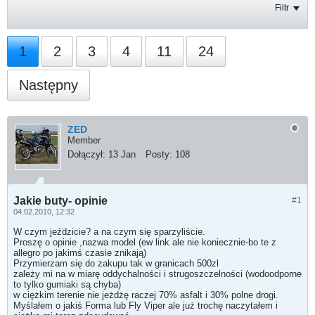
Filtr
1
2
3
4
11
24
Następny
ZED
Member
Dołączył:
13 Jan
Posty:
108
Jakie buty- opinie
#1
04.02.2010, 12:32
W czym jeździcie? a na czym się sparzyliście.
Proszę o opinie ,nazwa model (ew link ale nie koniecznie-bo te z
allegro po jakimś czasie znikają)
Przymierzam się do zakupu tak w granicach 500zl
zależy mi na w miarę oddychalności i strugoszczelności (wodoodporne
to tylko gumiaki są chyba)
w ciężkim terenie nie jeżdżę raczej 70% asfalt i 30% polne drogi.
Myślałem o jakiś Forma lub Fly Viper ale już trochę naczytałem i