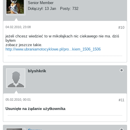
Senior Member
Dołączył:
13 Jan
Posty:
732
04.02.2010, 23:08
#10
jeżeli chcesz wiedzieć to w mikołajkach nic ciekawego nie ma. dziś
byłem
zobacz jeszcze takie.
http://www.ubraniamotocyklowe.pl/pro...kiem_1506_1506
blyshkrik
05.02.2010, 00:01
#11
Usunięte na żądanie użytkownika