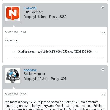
LukaSS
Guru Member
Dołączył:
6 Jan
Posty:
3382
04.02.2010, 16:07
#6
Zapomnij
--==
XtzParts.com - części do XTZ 660 i 750 oraz TDM 850-900
==--
cochise
Senior Member
Dołączył:
10 Jan
Posty:
301
04.02.2010, 16:35
#7
też mam diadory GT2, to jest to samo co Forma GT. Mają wibram,
nieźle się chodzi, niezbyt sztywne. Opinii brak - jeszcze nie jeździłem;
na Czarnym Forum kolesie je nawet chwalili. Mają zaniżoną numerację