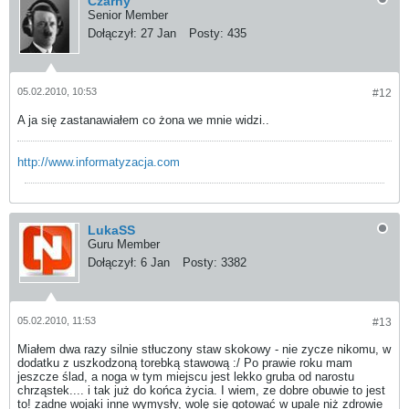
Czarny
Senior Member
Dołączył:
27 Jan
Posty:
435
05.02.2010, 10:53
#12
A ja się zastanawiałem co żona we mnie widzi..
http://www.informatyzacja.com
LukaSS
Guru Member
Dołączył:
6 Jan
Posty:
3382
05.02.2010, 11:53
#13
Miałem dwa razy silnie stłuczony staw skokowy - nie zycze nikomu, w
dodatku z uszkodzoną torebką stawową :/ Po prawie roku mam
jeszcze ślad, a noga w tym miejscu jest lekko gruba od narostu
chrząstek.... i tak już do końca życia. I wiem, ze dobre obuwie to jest
to! zadne wojaki inne wymysły, wolę się gotować w upale niż zdrowie