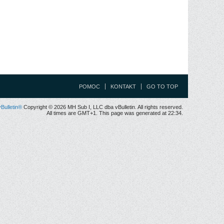
POMOC
KONTAKT
GO TO TOP
vBulletin®
Copyright © 2026 MH Sub I, LLC dba vBulletin. All rights reserved.
All times are GMT+1. This page was generated at 22:34.