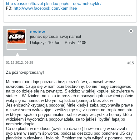
http://passion4travel.pl/index.php/c...dow/motocykle/
FB:
http://www.facebook.com/kamilltee
erwinw
jednak sprzedał swój namiot
Dołączył:
10 Jan
Posty:
1108
01.12.2012, 09:29
#15
Za późno-sprzedany!
Mi namiot nie daje poczucia bezpieczeństwa, a nawet wręcz
odwrotnie. Czuję się w namiocie bezbronny, bo nie mogę zareagować
na to co dzieje się na zewnątrz. Siedzisz w takiej kopule jak zwierze w
siatce... Widziałem na kilku imprezach masowych jak nawaleni goście
walą się na namiot w którym są ludzie (pamięta ktoś zlot w
Jesienicach?
-sytuacja podobna) Mnie kiedyś żaba przyprawiła prawie
o zawał serca wskakując i ześlizgując się z uporem na tropik namiotu
w którym spałem-przypomniałem sobie wtedy wszystkie horrory które
widziałem i wyobraźnia podpowiadała, że to jakieś "bydle" łapą po
namiocie drapie.
Co do płacht-w młodości (czyli nie dawno
) bawiłem się w survival i
sypiałem w samym śpiworze, podczas deszczu pod ponchem US czy
plandeka budowlana i było ok. Problemem była wilgoć z porannej rosy