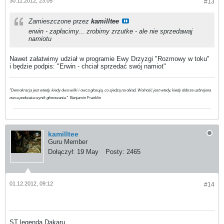
30.11.2012, 23:05
#13
Zamieszczone przez
kamilltee
erwin - zapłacimy... zrobimy zrzutke - ale nie sprzedawaj
namiotu
Nawet załatwimy udział w programie Ewy Drzyzgi "Rozmowy w toku"
i będzie podpis: "Erwin - chciał sprzedać swój namiot"
"Demokracja jest wtedy, kiedy dwa wilki i owca głosują, co zjedzą na obiad. Wolność jest wtedy, kiedy dobrze uzbrojona
owca podważa wynik głosowania."
Benjamin Franklin
kamilltee
Guru Member
Dołączył:
19 May
Posty:
2465
01.12.2012, 09:12
#14
ST legenda Dakaru