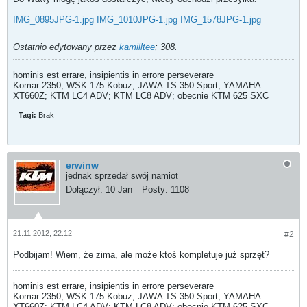
IMG_0895JPG-1.jpg
IMG_1010JPG-1.jpg
IMG_1578JPG-1.jpg
Ostatnio edytowany przez
kamilltee
;
308
.
hominis est errare, insipientis in errore perseverare
Komar 2350; WSK 175 Kobuz; JAWA TS 350 Sport; YAMAHA
XT660Z; KTM LC4 ADV; KTM LC8 ADV; obecnie KTM 625 SXC
Tagi:
Brak
erwinw
jednak sprzedał swój namiot
Dołączył:
10 Jan
Posty:
1108
21.11.2012, 22:12
#2
Podbijam! Wiem, że zima, ale może ktoś kompletuje już sprzęt?
hominis est errare, insipientis in errore perseverare
Komar 2350; WSK 175 Kobuz; JAWA TS 350 Sport; YAMAHA
XT660Z; KTM LC4 ADV; KTM LC8 ADV; obecnie KTM 625 SXC