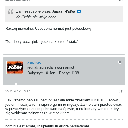
#6
Zamieszczone przez
Janas_WaWa
do Ciebie sie wbije hehe
Raczej nierealne, Czeczena namiot jest półosobowy.
"Na dobry początek - jedź na koniec świata"
erwinw
jednak sprzedał swój namiot
Dołączył:
10 Jan
Posty:
1108
25.11.2012, 19:17
#7
Jak Przemo napisał, namiot jest dla mnie zbytkiem luksusu. Leniwy
jestem i rozbijanie i zwijanie go mnie męczy. Zamierzam przetestować
w przyszłym sezonie pokrowce na śpiwór, a na komary w rejon który
się wybieram zainwestuję w moskitierę.
hominis est errare, insipientis in errore perseverare