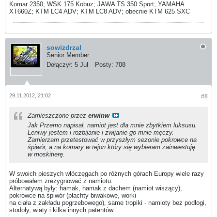
Komar 2350; WSK 175 Kobuz; JAWA TS 350 Sport; YAMAHA
XT660Z; KTM LC4 ADV; KTM LC8 ADV; obecnie KTM 625 SXC
sowizdrzal
Senior Member
Dołączył:
5 Jul
Posty:
708
29.11.2012, 21:02
#8
Zamieszczone przez
erwinw
Jak Przemo napisał, namiot jest dla mnie zbytkiem luksusu.
Leniwy jestem i rozbijanie i zwijanie go mnie męczy.
Zamierzam przetestować w przyszłym sezonie pokrowce na
śpiwór, a na komary w rejon który się wybieram zainwestuję
w moskitierę.
W swoich pieszych włóczęgach po różnych górach Europy wiele razy
próbowałem zrezygnować z namiotu.
Alternatywą były: hamak, hamak z dachem (namiot wiszący),
pokrowce na śpiwór (płachty biwakowe, worki
na ciała z zakładu pogrzebowego), same tropiki - namioty bez podłogi,
stodoły, wiaty i kilka innych patentów.