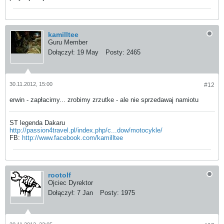
kamilltee
Guru Member
Dołączył:
19 May
Posty:
2465
30.11.2012, 15:00
#12
erwin - zapłacimy... zrobimy zrzutke - ale nie sprzedawaj namiotu
ST legenda Dakaru
http://passion4travel.pl/index.php/c...dow/motocykle/
FB:
http://www.facebook.com/kamilltee
rootolf
Ojciec Dyrektor
Dołączył:
7 Jan
Posty:
1975