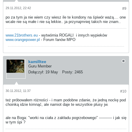
29.11.2012, 22:42
#9
po za tym ja nie wiem czy wiesz ile te kondony na śpiwór ważą.... one
wcale nie są małe i nie są lekkie.. ja przynajmniej takich nie znam..
www.21brothers.eu
- wytwórnia ROGALI
i innych wypieków
www.orangepower.pl
- Forum fanów MPO
kamilltee
Guru Member
Dołączył:
19 May
Posty:
2465
30.11.2012, 11:37
#10
też próbowałem różności - i mam podobne zdanie, że jedną nockę pod
choinką idzie kimnąć, ale namiot daje te wszystkie plusy jw.
ale na Boga: "worki na ciała z zakładu pogrzebowego" ----------- i jak się
w tym śpi ?