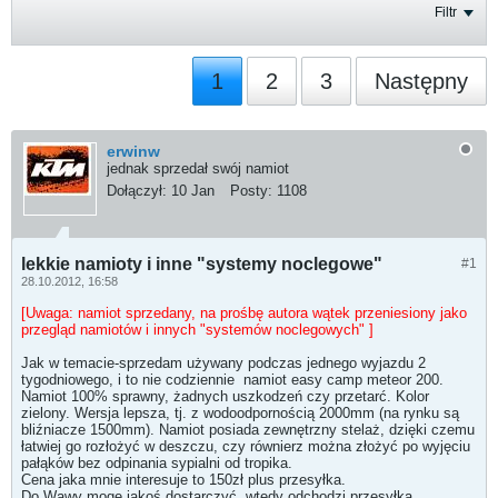
Filtr
1
2
3
Następny
erwinw
jednak sprzedał swój namiot
Dołączył:
10 Jan
Posty:
1108
lekkie namioty i inne "systemy noclegowe"
#1
28.10.2012, 16:58
[Uwaga: namiot sprzedany, na prośbę autora wątek przeniesiony jako
przegląd namiotów i innych "systemów noclegowych" ]
Jak w temacie-sprzedam używany podczas jednego wyjazdu 2
tygodniowego, i to nie codziennie
namiot easy camp meteor 200.
Namiot 100% sprawny, żadnych uszkodzeń czy przetarć. Kolor
zielony. Wersja lepsza, tj. z wodoodpornością 2000mm (na rynku są
bliźniacze 1500mm). Namiot posiada zewnętrzny stelaż, dzięki czemu
łatwiej go rozłożyć w deszczu, czy równierz można złożyć po wyjęciu
pałąków bez odpinania sypialni od tropika.
Cena jaka mnie interesuje to 150zł plus przesyłka.
Do Wawy mogę jakoś dostarczyć, wtedy odchodzi przesyłka.