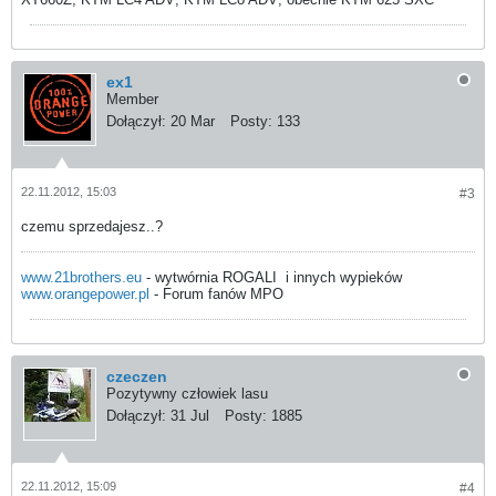
ex1
Member
Dołączył:
20 Mar
Posty:
133
22.11.2012, 15:03
#3
czemu sprzedajesz..?
www.21brothers.eu
- wytwórnia ROGALI
i innych wypieków
www.orangepower.pl
- Forum fanów MPO
czeczen
Pozytywny człowiek lasu
Dołączył:
31 Jul
Posty:
1885
22.11.2012, 15:09
#4