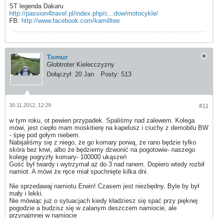
ST legenda Dakaru
http://passion4travel.pl/index.php/c...dow/motocykle/
FB:
http://www.facebook.com/kamilltee
Tomur
Globtroter Kielecczyzny
Dołączył:
20 Jan
Posty:
513
30.11.2012, 12:29
#11
w tym roku, ot pewien przypadek. Spaliśmy nad zalewem. Kolega
mówi, jest ciepło mam moskitierę na kapelusz i ciuchy z demobilu BW
- śpię pod gołym niebem.
Nabijaliśmy się z niego, że go komary porwą, że rano będzie tylko
skóra bez krwi, albo że będziemy dzwonić na pogotowie- naszego
kolegę pogryzły komary- 100000 ukąszeń
Gość był twardy i wytrzymał aż do 3 nad ranem. Dopiero wtedy rozbił
namiot. A mówi że ręce miał spuchnięte kilka dni.
Nie sprzedawaj namiotu Erwin! Czasem jest niezbędny. Byle by był
mały i lekki.
Nie mówiąc już o sytuacjach kiedy kładziesz się spać przy pięknej
pogodzie a budzisz się w zalanym deszczem namiocie, ale
przynajmnej w namiocie