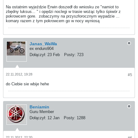
Na ostatnim wyjeździe Erwin doszedł do wniosku ze "namiot to
zbędny luksus... " i opędzi noclegi w trasie wożąc tylko śpiwór z
pokrowcem gore.
zobaczymy na przyszłorocznym wypadzie ...
komary razem z tym pokrowcem go w nocy wyniosą
Janas_WaWa
ex enduro904
Dołączył:
23 Feb
Posty:
723
22.11.2012, 19:28
#5
do Ciebie sie wbije hehe
Beniamin
Guru Member
Dołączył:
12 Jan
Posty:
1288
22.11.2012, 22:20