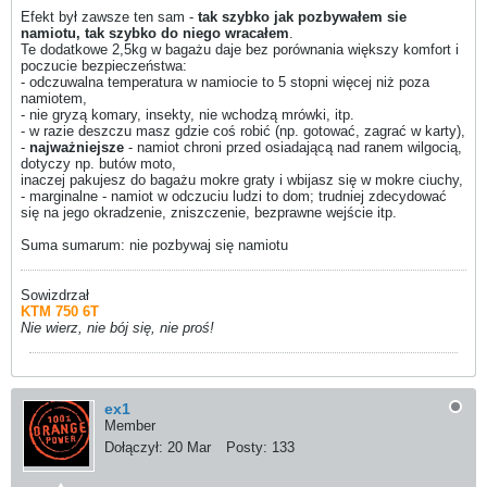
Efekt był zawsze ten sam -
tak szybko jak pozbywałem sie
namiotu, tak szybko do niego wracałem
.
Te dodatkowe 2,5kg w bagażu daje bez porównania większy komfort i
poczucie bezpieczeństwa:
- odczuwalna temperatura w namiocie to 5 stopni więcej niż poza
namiotem,
- nie gryzą komary, insekty, nie wchodzą mrówki, itp.
- w razie deszczu masz gdzie coś robić (np. gotować, zagrać w karty),
-
najważniejsze
- namiot chroni przed osiadającą nad ranem wilgocią,
dotyczy np. butów moto,
inaczej pakujesz do bagażu mokre graty i wbijasz się w mokre ciuchy,
- marginalne - namiot w odczuciu ludzi to dom; trudniej zdecydować
się na jego okradzenie, zniszczenie, bezprawne wejście itp.
Suma sumarum: nie pozbywaj się namiotu
Sowizdrzał
KTM 750 6T
Nie wierz, nie bój się, nie proś!
ex1
Member
Dołączył:
20 Mar
Posty:
133