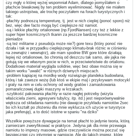
czy mgły o której wyżej wspomniał Adam, dlatego pomyślałem o
płachcie biwakowej by ten problem wyeliminować. Nigdy nie miałem
takiego ustrojstwa, ale trochę poczytałem na forach turystycznych i
tak:
-płachty podnoszą tempereturę, tj. jest w nich cieplej (ponoć sporo) niż
bez, więc dee facto mogą być cieplejsze niż namiot.
-są i lekkie płachty ortalionowe (np.FjordNansen) czy też z lekkie z
super hiper kosmicznych tkanin za jeszcze bardziej kosmiczne
pieniadze
-są też militarne z pseudo(a może nie?) gore texu (który ponoć nie
działa i tak w przypadku cieplejszego klimatu-brak różnic w ciśnieniu
na zewnątrz i wewnątrz), ale mam spodnie BW gore które działają
lepiej niż ortalionowe, bo chronią od deszczu tak samo, ale jajka nie
gotują się we własnym pocie w nich, w przeciwieństwie do ortalionu.
Dodatkowo materiał wygląda solidnie, więc bez obaw można się w
takim worku "uwalić" w różnych dziwnych miejscach.
-problem kapiącej na mordkę wody rozwiązuje plandeka budowlana,
którą i tak zawsze wożę (lub ktoś w ekipie ma) i przykrywam motocykl
i graty na nim w celu ochrony od wody gratów i zamaskowania
pomarańczowej dupki maszyny w krzakach.
-szybkość pakowania płachty w razie nagłej potrzeby (wizyta
właściciela ziemi, agresywni tubylcy, itp. itd.) jest nieporównywalnie
większa od składania namiotu (nie dawajcie przykładu namiotów 2sec
bo ich kształt po złożeniu dla mnie wyklucza ich użycie w turystyce
jaka preferuję), a to dość istotne w spaniu "na dziko"
Wszelkie powyższe dywagacje na temat płacht to jedynie teoria, którą
zamierzam zweryfikować w praktyce. Jedyna jak dla mnie przewaga
namiotu to imprezy masowe, gdzie rzeczywiście można poczuć się
bezpieczniej czy intymniej w namiocie. Ale do takich imprez, które