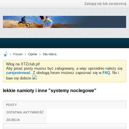
Zaloguj się lub zarejestruj
Forum
Opinie
Dla ridera
Witaj na XTZclub.pl!
Aby pisać posty musisz być zalogowany, a więc uprzednio należy się
zarejestrować
. Z obsługą forum możesz zapoznać się w
FAQ
. No i
baw się dobrze
lekkie namioty i inne "systemy noclegowe"
POSTY
OSTATNIA AKTYWNOŚĆ
ZDJĘCIA