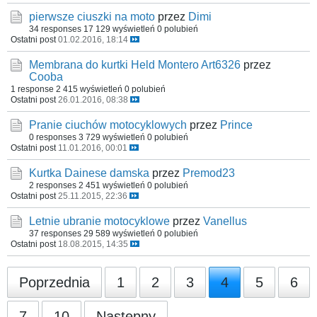
pierwsze ciuszki na moto
przez
Dimi
34 responses
17 129 wyświetleń
0 polubień
Ostatni post
01.02.2016, 18:14
Membrana do kurtki Held Montero Art6326
przez
Cooba
1 response
2 415 wyświetleń
0 polubień
Ostatni post
26.01.2016, 08:38
Pranie ciuchów motocyklowych
przez
Prince
0 responses
3 729 wyświetleń
0 polubień
Ostatni post
11.01.2016, 00:01
Kurtka Dainese damska
przez
Premod23
2 responses
2 451 wyświetleń
0 polubień
Ostatni post
25.11.2015, 22:36
Letnie ubranie motocyklowe
przez
Vanellus
37 responses
29 589 wyświetleń
0 polubień
Ostatni post
18.08.2015, 14:35
Poprzednia
1
2
3
4
5
6
7
10
Następny