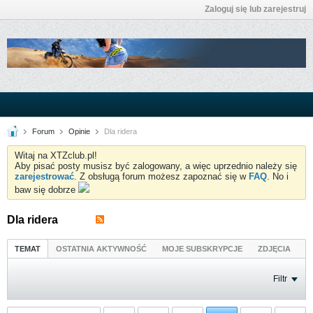
Zaloguj się lub zarejestruj
Forum
Opinie
Dla ridera
Witaj na XTZclub.pl!
Aby pisać posty musisz być zalogowany, a więc uprzednio należy się
zarejestrować
. Z obsługą forum możesz zapoznać się w
FAQ
. No i
baw się dobrze
Dla ridera
TEMAT
OSTATNIA AKTYWNOŚĆ
MOJE SUBSKRYPCJE
ZDJĘCIA
Filtr