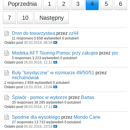
Poprzednia
1
2
3
4
5
6
7
10
Następny
Dron do towarzystwa
przez
zz44
11 responses
5 658 wyświetleń
0 polubień
Ostatni post
30.03.2016, 08:56
Modeka AFT Touring-Pomoc przy zakupie
przez
pio
5 responses
3 223 wyświetleń
0 polubień
Ostatni post
26.03.2016, 12:12
Buty "turystyczne" w rozmiarze 49/50/51
przez
michalnowak
2 responses
2 858 wyświetleń
0 polubień
Ostatni post
18.03.2016, 13:04
Śpiwór - pomoc w wyborze
przez
Bartas
35 responses
36 295 wyświetleń
0 polubień
Ostatni post
08.03.2016, 17:12
Spodnie dla wysokiego
przez
Mondo Cane
27 responses
13 733 wyświetleń
0 polubień
Ostatni post
05.02.2016, 20:53